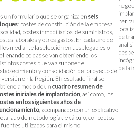
negoci
implan
s un formulario que se organiza en
seis
herram
loques
: costes de constitución de la empresa,
locali
iscalidad, costes inmobiliarios, de suministros,
de trá
ostes laborales y otros gastos. En cada uno de
anális
llos mediante la selección en desplegables o
despej
ellenando celdas se van obteniendo los
incógn
istintos costes que va a suponer el
de la 
stablecimiento y consolidación del proyecto de
nversión en la Región. El resultado final se
btiene a modo de un
cuadro resumen de
ostes iniciales de implantación
, así como, los
ostes en los siguientes años de
uncionamiento
, acompañado con un explicativo
etallado de metodología de cálculo, conceptos
 fuentes utilizadas para el mismo.