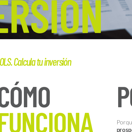
ERSIÓN
LS. Calcula tu inversión
CÓMO
P
FUNCIONA
Porque
prospe