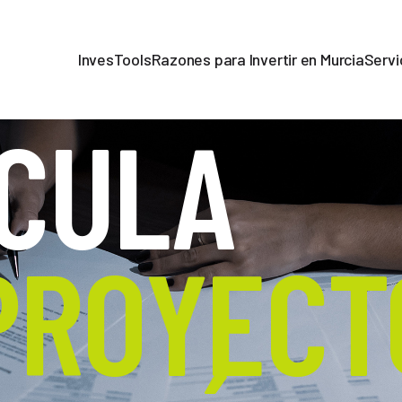
InvesTools
Razones para Invertir en Murcia
Servi
CULA
PROYECT