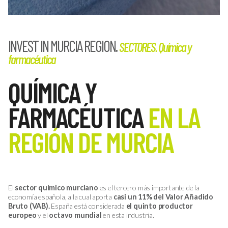
INVEST IN MURCIA REGION.
SECTORES. Química y
farmacéutica
QUÍMICA Y
FARMACÉUTICA
EN LA
REGIÓN DE MURCIA
El
sector químico murciano
es el tercero más importante de la
economía española, a la cual aporta
casi un 11% del Valor Añadido
Bruto (VAB).
España está considerada
el quinto productor
europeo
y el
octavo mundial
en esta industria.