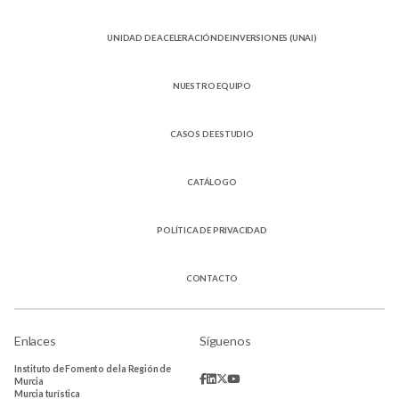
UNIDAD DE ACELERACIÓNDE INVERSIONES (UNAI)
NUESTRO EQUIPO
CASOS DE ESTUDIO
CATÁLOGO
POLÍTICA DE PRIVACIDAD
CONTACTO
Enlaces
Síguenos
Instituto de Fomento de la Región de
Murcia
Murcia turística