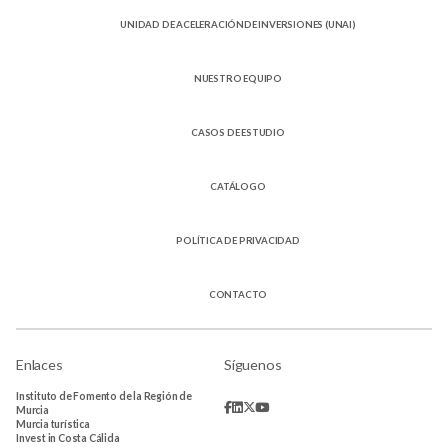
UNIDAD DE ACELERACIÓNDE INVERSIONES (UNAI)
NUESTRO EQUIPO
CASOS DE ESTUDIO
CATÁLOGO
POLÍTICA DE PRIVACIDAD
CONTACTO
Enlaces
Síguenos
Instituto de Fomento de la Región de
Murcia
Murcia turística
Invest in Costa Cálida