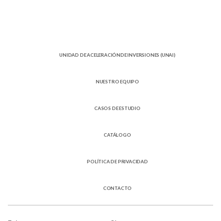
UNIDAD DE ACELERACIÓNDE INVERSIONES (UNAI)
NUESTRO EQUIPO
CASOS DE ESTUDIO
CATÁLOGO
POLÍTICA DE PRIVACIDAD
CONTACTO