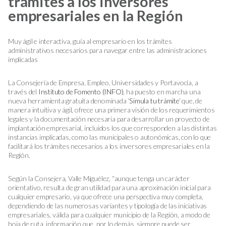
trámites a los inversores
empresariales en la Región
Muy ágil e interactiva, guía al empresario en los trámites
administrativos necesarios para navegar entre las administraciones
implicadas
La Consejería de Empresa, Empleo, Universidades y Portavocía, a
través del
Instituto de Fomento (INFO)
, ha puesto en marcha una
nueva herramienta gratuita denominada ‘
Simula tu trámite
’ que, de
manera intuitiva y ágil, ofrece una primera visión de los requerimientos
legales y la documentación necesaria para desarrollar un proyecto de
implantación empresarial, incluidos los que corresponden a las distintas
instancias implicadas, como las municipales o autonómicas, con lo que
facilitará los trámites necesarios a los inversores empresariales en la
Región.
Según la Consejera, Valle Miguélez, “aunque tenga un carácter
orientativo, resulta de gran utilidad para una aproximación inicial para
cualquier empresario, ya que ofrece una perspectiva muy completa,
dependiendo de las numerosas variantes y tipología de las iniciativas
empresariales, válida para cualquier municipio de la Región, a modo de
hoja de ruta, información que, por lo demás, siempre puede ser