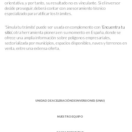
orientativa, y por tanto, su resultado no es vinculante. Si el inversor
decide proseguir, deberá contar con asesoramiento técnico
especializado para ratificar los trámites.
‘Simula tu trámite’ puede ser usada en complemento con ‘
Encuentra tu
sitio
’, otra herramienta pionera en su momento en España, donde se
ofrece una amplia información sobre polígonos empresariales,
sectorializada por municipios, espacios disponibles, naves y terrenos en
venta, entre una extensa oferta.
UNIDAD DE ACELERACIÓNDE INVERSIONES (UNAI)
NUESTRO EQUIPO